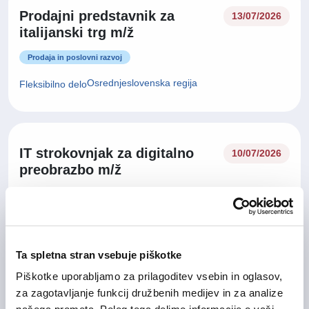
Prodajni predstavnik za
13/07/2026
italijanski trg m/ž
Prodaja in poslovni razvoj
Osrednjeslovenska regija
Fleksibilno delo
IT strokovnjak za digitalno
10/07/2026
preobrazbo m/ž
Informacijske tehnologije
Osrednjeslovenska regija, Goriška regija
Hibridno delo
Ta spletna stran vsebuje piškotke
Piškotke uporabljamo za prilagoditev vsebin in oglasov,
Vodja prodaje za tuje trge
za zagotavljanje funkcij družbenih medijev in za analize
02/07/2026
(Business Development