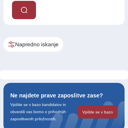
Napredno iskanje
Ne najdete prave zaposlitve zase?
Vpišite se v bazo kandidatov in
obvestili vas bomo o prihodnjih
Vpišite se v bazo
zaposlitvenih priložnostih.