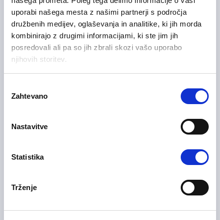
našega prometa. Poleg tega delimo informacije o vaši
Manager) m/ž
uporabi našega mesta z našimi partnerji s področja
družbenih medijev, oglaševanja in analitike, ki jih morda
Prodaja in poslovni razvoj
kombinirajo z drugimi informacijami, ki ste jim jih
Podravska regija
Fleksibilno delo
posredovali ali pa so jih zbrali skozi vašo uporabo
njihovih storitev.
Izbira
Samostojni komercialist na
Zahtevano
11/06/2026
soglasja
terenu HoReCa – B2B m/ž
Nastavitve
Prodaja in poslovni razvoj
Osrednjeslovenska regija
Delo na lokaciji, Fleksibilno delo
Statistika
Trženje
01/06/2026
Servisni inženir m/ž
Informacijske tehnologije