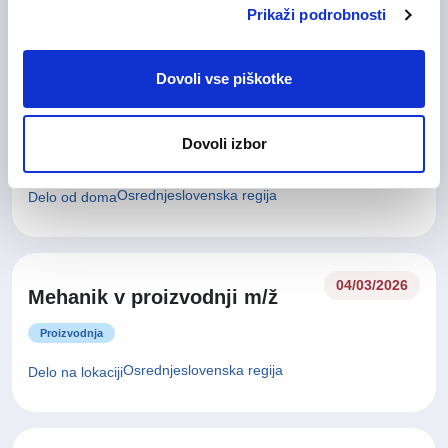
Prikaži podrobnosti
Gorenjska regija
Delo na lokaciji
Dovoli vse piškotke
11/05/2026
Oracle razvijalec m/ž
Dovoli izbor
Informacijske tehnologije
Osrednjeslovenska regija
Delo od doma
04/03/2026
Mehanik v proizvodnji m/ž
Proizvodnja
Osrednjeslovenska regija
Delo na lokaciji