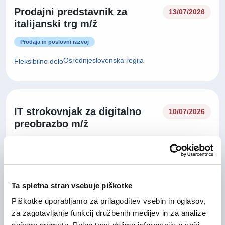
Prodajni predstavnik za
13/07/2026
italijanski trg m/ž
Prodaja in poslovni razvoj
Osrednjeslovenska regija
Fleksibilno delo
IT strokovnjak za digitalno
10/07/2026
preobrazbo m/ž
Informacijske tehnologije
Osrednjeslovenska regija, Goriška regija
Hibridno delo
Ta spletna stran vsebuje piškotke
Piškotke uporabljamo za prilagoditev vsebin in oglasov,
Vodja prodaje za tuje trge
za zagotavljanje funkcij družbenih medijev in za analize
02/07/2026
(Business Development