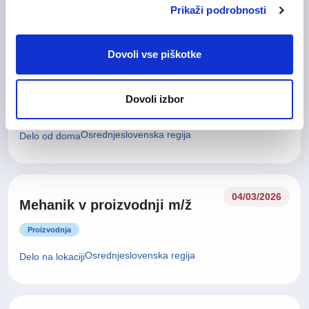
Prikaži podrobnosti
Gorenjska regija
Delo na lokaciji
Dovoli vse piškotke
11/05/2026
Oracle razvijalec m/ž
Dovoli izbor
Informacijske tehnologije
Osrednjeslovenska regija
Delo od doma
04/03/2026
Mehanik v proizvodnji m/ž
Proizvodnja
Osrednjeslovenska regija
Delo na lokaciji