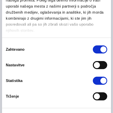
našega prometa. Poleg tega delimo informacije o vaši
Manager) m/ž
uporabi našega mesta z našimi partnerji s področja
družbenih medijev, oglaševanja in analitike, ki jih morda
Prodaja in poslovni razvoj
kombinirajo z drugimi informacijami, ki ste jim jih
Podravska regija
Fleksibilno delo
posredovali ali pa so jih zbrali skozi vašo uporabo
njihovih storitev.
Izbira
Samostojni komercialist na
Zahtevano
11/06/2026
soglasja
terenu HoReCa – B2B m/ž
Nastavitve
Prodaja in poslovni razvoj
Osrednjeslovenska regija
Delo na lokaciji, Fleksibilno delo
Statistika
Trženje
01/06/2026
Servisni inženir m/ž
Informacijske tehnologije