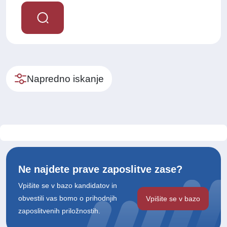
Napredno iskanje
Ne najdete prave zaposlitve zase?
Vpišite se v bazo kandidatov in
obvestili vas bomo o prihodnjih
Vpišite se v bazo
zaposlitvenih priložnostih.