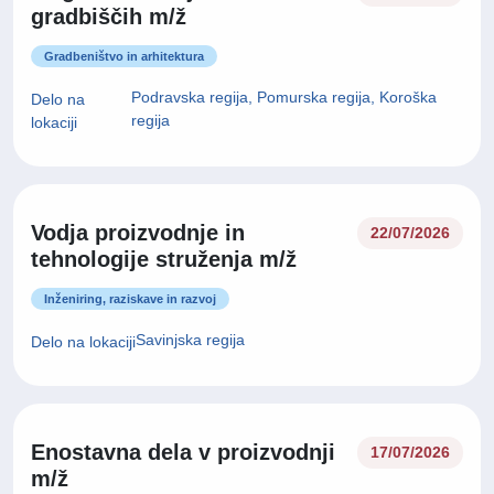
gradbiščih m/ž
Gradbeništvo in arhitektura
Podravska regija, Pomurska regija, Koroška
Delo na
regija
lokaciji
Vodja proizvodnje in
22/07/2026
tehnologije struženja m/ž
Inženiring, raziskave in razvoj
Savinjska regija
Delo na lokaciji
Enostavna dela v proizvodnji
17/07/2026
m/ž