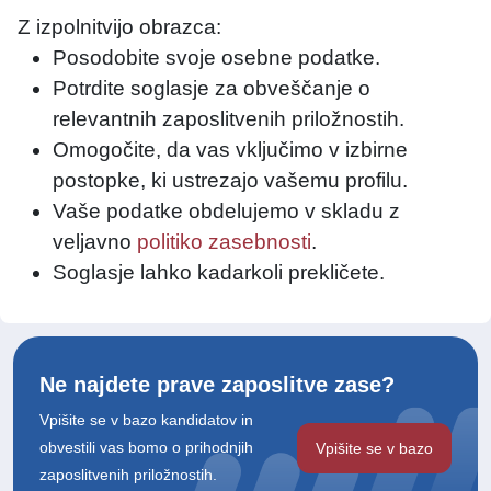
Z izpolnitvijo obrazca:
Posodobite svoje osebne podatke.
Potrdite soglasje za obveščanje o
relevantnih zaposlitvenih priložnostih.
Omogočite, da vas vključimo v izbirne
postopke, ki ustrezajo vašemu profilu.
Vaše podatke obdelujemo v skladu z
veljavno
politiko zasebnosti
.
Soglasje lahko kadarkoli prekličete.
Ne najdete prave zaposlitve zase?
Vpišite se v bazo kandidatov in
obvestili vas bomo o prihodnjih
Vpišite se v bazo
zaposlitvenih priložnostih.