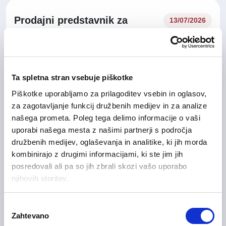
Prodajni predstavnik za
13/07/2026
italijanski trg m/ž
Prodaja in poslovni razvoj
Osrednjeslovenska regija
Fleksibilno delo
Ta spletna stran vsebuje piškotke
Piškotke uporabljamo za prilagoditev vsebin in oglasov,
za zagotavljanje funkcij družbenih medijev in za analize
našega prometa. Poleg tega delimo informacije o vaši
IT strokovnjak za digitalno
10/07/2026
uporabi našega mesta z našimi partnerji s področja
preobrazbo m/ž
družbenih medijev, oglaševanja in analitike, ki jih morda
Informacijske tehnologije
kombinirajo z drugimi informacijami, ki ste jim jih
posredovali ali pa so jih zbrali skozi vašo uporabo
Osrednjeslovenska regija, Goriška regija
Hibridno delo
njihovih storitev.
Izbira
Zahtevano
soglasja
Vodja prodaje za tuje trge