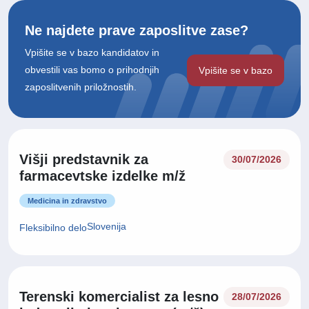
Ne najdete prave zaposlitve zase?
Vpišite se v bazo kandidatov in
obvestili vas bomo o prihodnjih
Vpišite se v bazo
zaposlitvenih priložnostih.
Višji predstavnik za
30/07/2026
farmacevtske izdelke m/ž
Medicina in zdravstvo
Slovenija
Fleksibilno delo
Terenski komercialist za lesno
28/07/2026