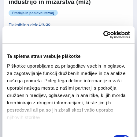
industrijo in mizarstva (m/ž)
Prodaja in poslovni razvoj
Drugo
Fleksibilno delo
Prodajni predstavnik za
13/07/2026
Ta spletna stran vsebuje piškotke
italijanski trg m/ž
Piškotke uporabljamo za prilagoditev vsebin in oglasov,
za zagotavljanje funkcij družbenih medijev in za analize
Prodaja in poslovni razvoj
našega prometa. Poleg tega delimo informacije o vaši
Osrednjeslovenska regija
Fleksibilno delo
uporabi našega mesta z našimi partnerji s področja
družbenih medijev, oglaševanja in analitike, ki jih morda
kombinirajo z drugimi informacijami, ki ste jim jih
posredovali ali pa so jih zbrali skozi vašo uporabo
IT strokovnjak za digitalno
10/07/2026
njihovih storitev.
preobrazbo m/ž
Izbira
Informacijske tehnologije