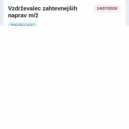
Vzdrževalec zahtevnejših
14/07/2026
naprav m/ž
Tehnično delo
Pomurska regija
Delo na lokaciji
Projektni koordinator
09/07/2026
najemnikov m/ž
Tehnično delo
Osrednjeslovenska regija
08/07/2026
Operativni planer dobave m/ž