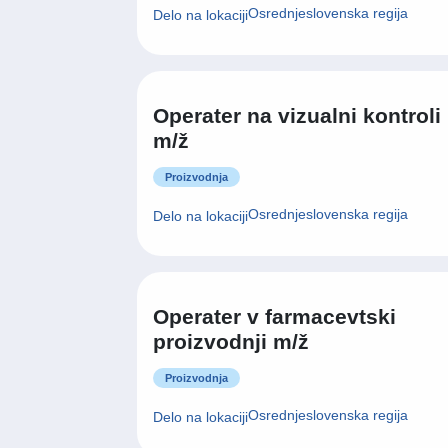
Operater v farmacevtski
proizvodnji m/ž
Proizvodnja
Osrednjeslovenska regija
Delo na lokaciji
Vodja proizvodnje in
tehnologije struženja m/ž
Inženiring, raziskave in razvoj
Savinjska regija
Delo na lokaciji