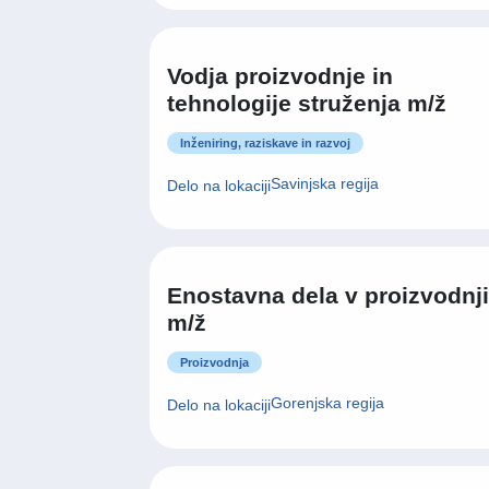
Enostavna dela v proizvodnji
m/ž
Proizvodnja
Gorenjska regija
Delo na lokaciji
Prodajalec m/ž
Prodaja in poslovni razvoj
Osrednjeslovenska regija
Delo na lokaciji
Vzdrževalec zahtevnejših
naprav m/ž