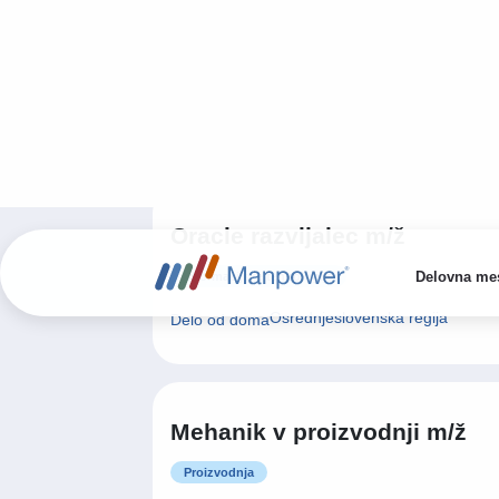
Informacijske tehnologije
Osrednjeslovenska regija
Delo od doma
Mehanik v proizvodnji m/ž
Proizvodnja
Osrednjeslovenska regija
Delo na lokaciji
Operater na vizualni kontroli
m/ž
Proizvodnja
Osrednjeslovenska regija
Delo na lokaciji