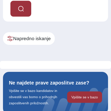
Napredno iskanje
Ne najdete prave zaposlitve zase?
Vpišite se v bazo kandidatov in
obvestili vas bomo o prihodnjih
Vpišite se v bazo
zaposlitvenih priložnostih.