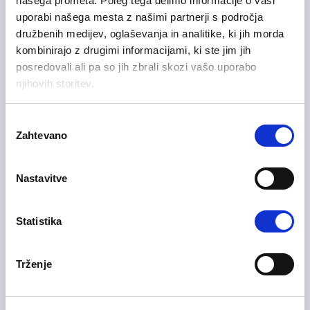
našega prometa. Poleg tega delimo informacije o vaši
Manager) m/ž
uporabi našega mesta z našimi partnerji s področja
družbenih medijev, oglaševanja in analitike, ki jih morda
Prodaja in poslovni razvoj
kombinirajo z drugimi informacijami, ki ste jim jih
Podravska regija
Fleksibilno delo
posredovali ali pa so jih zbrali skozi vašo uporabo
njihovih storitev.
Izbira
Samostojni komercialist na
Zahtevano
11/06/2026
soglasja
terenu HoReCa – B2B m/ž
Nastavitve
Prodaja in poslovni razvoj
Osrednjeslovenska regija
Delo na lokaciji, Fleksibilno delo
Statistika
Trženje
01/06/2026
Servisni inženir m/ž
Informacijske tehnologije