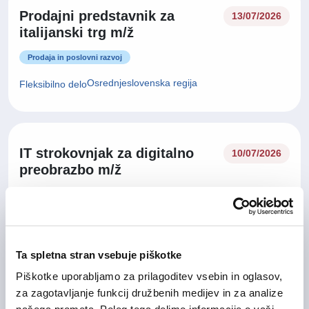
Prodajni predstavnik za
13/07/2026
italijanski trg m/ž
Prodaja in poslovni razvoj
Osrednjeslovenska regija
Fleksibilno delo
IT strokovnjak za digitalno
10/07/2026
preobrazbo m/ž
Informacijske tehnologije
Osrednjeslovenska regija, Goriška regija
Hibridno delo
Ta spletna stran vsebuje piškotke
Piškotke uporabljamo za prilagoditev vsebin in oglasov,
Vodja prodaje za tuje trge
za zagotavljanje funkcij družbenih medijev in za analize
02/07/2026
(Business Development