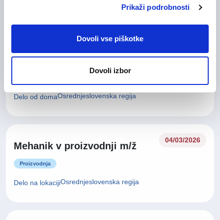
Prikaži podrobnosti
Gorenjska regija
Delo na lokaciji
Dovoli vse piškotke
11/05/2026
Oracle razvijalec m/ž
Dovoli izbor
Informacijske tehnologije
Osrednjeslovenska regija
Delo od doma
04/03/2026
Mehanik v proizvodnji m/ž
Proizvodnja
Osrednjeslovenska regija
Delo na lokaciji