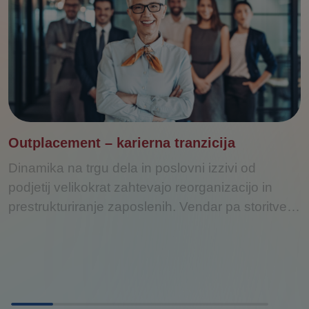
Outplacement – karierna tranzicija
Dinamika na trgu dela in poslovni izzivi od
podjetij velikokrat zahtevajo reorganizacijo in
prestrukturiranje zaposlenih. Vendar pa storitve…