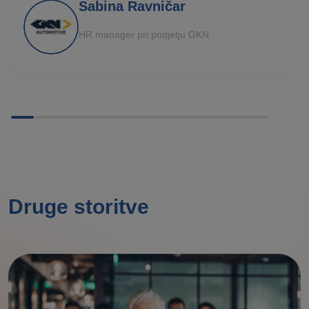
Sabina Ravničar
HR manager pri podjetju GKN
Druge storitve