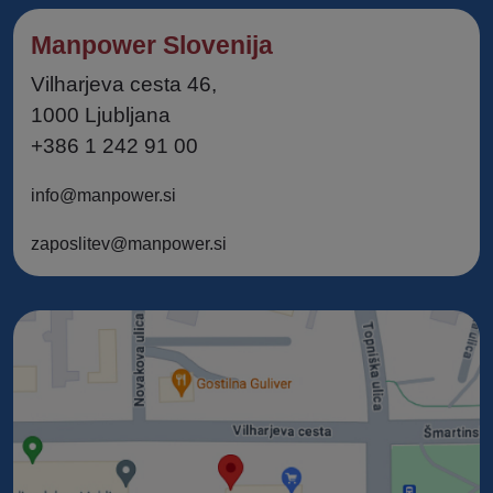
Manpower Slovenija
Vilharjeva cesta 46,
1000 Ljubljana
+386 1 242 91 00
info@manpower.si
zaposlitev@manpower.si