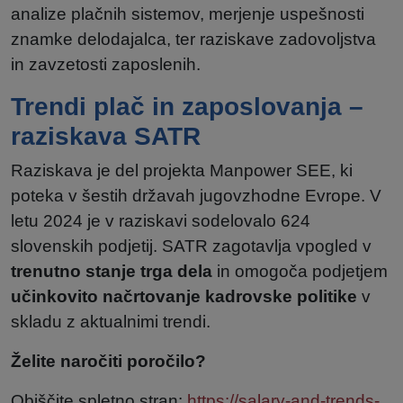
analize plačnih sistemov, merjenje uspešnosti
znamke delodajalca, ter raziskave zadovoljstva
in zavzetosti zaposlenih.
Trendi plač in zaposlovanja –
raziskava SATR
Raziskava je del projekta Manpower SEE, ki
poteka v šestih državah jugovzhodne Evrope. V
letu 2024 je v raziskavi sodelovalo 624
slovenskih podjetij. SATR zagotavlja vpogled v
trenutno stanje trga dela
in omogoča podjetjem
učinkovito načrtovanje kadrovske politike
v
skladu z aktualnimi trendi.
Želite naročiti poročilo?
Obiščite spletno stran:
https://salary-and-trends-