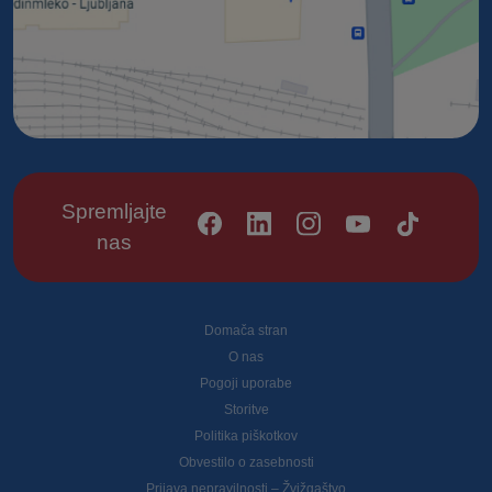
Spremljajte
nas
Footer
Domača stran
O nas
Pogoji uporabe
Storitve
Politika piškotkov
Obvestilo o zasebnosti
Prijava nepravilnosti – Žvižgaštvo