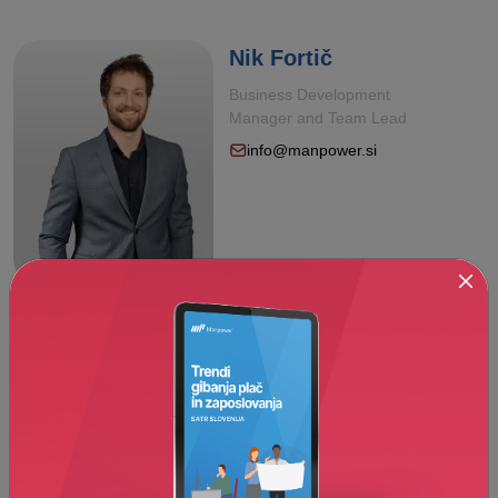
Nik Fortič
Business Development
Manager and Team Lead
info@manpower.si
Kontaktirajte nas