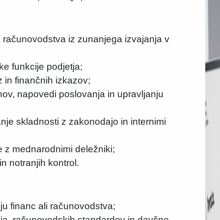
 računovodstva iz zunanjega izvajanja v
e funkcije podjetja;
 in finančnih izkazov;
nov, napovedi poslovanja in upravljanju
janje skladnosti z zakonodajo in internimi
e z mednarodnimi deležniki;
n notranjih kontrol.
ju financ ali računovodstva;
a, računovodskih standardov in davčne