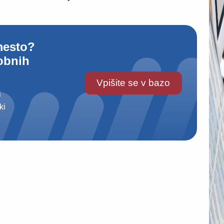
mesto?
obnih
Vpišite se v bazo
i
ki