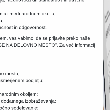
m ali mednarodnem okolju;
a;
nčnost in odgovornost.
jem, vas vabimo, da se prijavite preko naše
VI SE NA DELOVNO MESTO”. Za več informacij
no mesto;
smerjenem podjetju;
narodnim okoljem;
n dodatnega izobraževanja;
ročno sodelovanje;