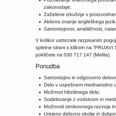
zakonodaje;
Zaželene izkušnje v proizvodne
Aktivno znanje angleškega jezik
Samostojnost, analitičnost, nata
V kolikor ustrezate razpisanim pogo
spletne strani s klikom na ”PRIJA
pokličete na 030 717 147 (Melita).
Ponudba
Samostojno in odgovorno delov
Delo v uspešnem mednarodno u
Možnost hibridnega dela;
Sodelovanje z vodstvom in med
Možnosti strokovnega razvoja i
Urejeno delovno okolje in dolgo