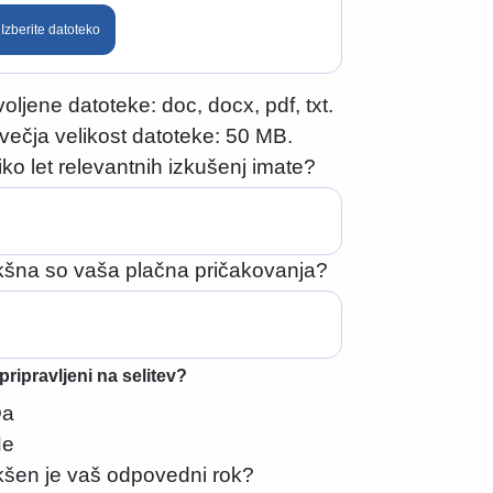
Izberite datoteko
oljene datoteke: doc, docx, pdf, txt.
večja velikost datoteke: 50 MB.
iko let relevantnih izkušenj imate?
šna so vaša plačna pričakovanja?
pripravljeni na selitev?
Da
Ne
šen je vaš odpovedni rok?