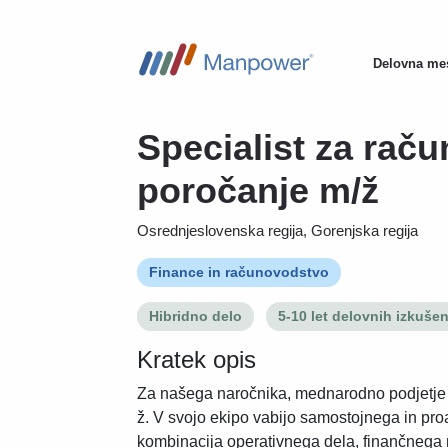
Delovna me
Main
navigatio
Specialist za rač
poročanje m/ž
Osrednjeslovenska regija, Gorenjska regija
Finance in računovodstvo
Hibridno delo
5-10 let delovnih izkušen
Kratek opis
Za našega naročnika, mednarodno podjetje 
ž. V svojo ekipo vabijo samostojnega in proa
kombinacija operativnega dela, finančnega 