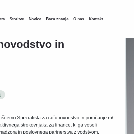
sta
Storitve
Novice
Baza znanja
O nas
Kontakt
n
unovodstvo in
j
iščemo Specialista za računovodstvo in poročanje m/
ktivnega strokovnjaka za finance, ki ga veseli
nadzora in poslovnega partnerstva z vodstvom.