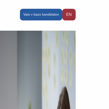
Vpis v bazo kandidatov
EN