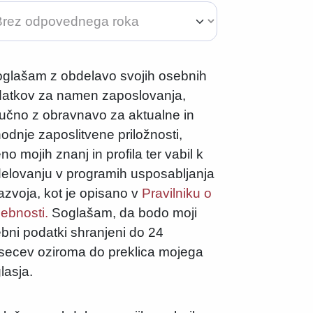
glašam z obdelavo svojih osebnih
atkov za namen zaposlovanja,
jučno z obravnavo za aktualne in
hodnje zaposlitvene priložnosti,
no mojih znanj in profila ter vabil k
elovanju v programih usposabljanja
razvoja, kot je opisano v
Pravilniku o
ebnosti.
Soglašam, da bodo moji
bni podatki shranjeni do 24
ecev oziroma do preklica mojega
lasja.