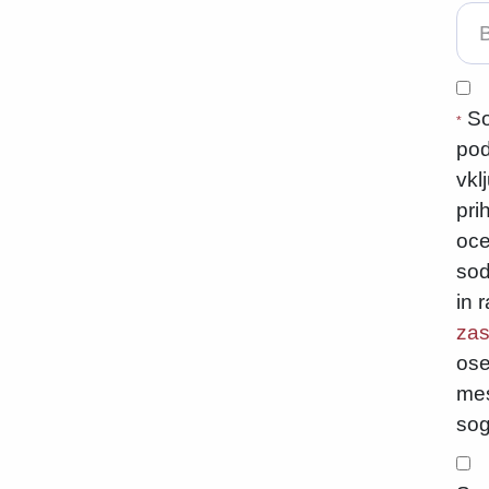
So
*
pod
vkl
pri
oce
sod
in 
zas
ose
mes
sog