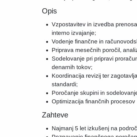
Opis
Vzpostavitev in izvedba prenosa
interno izvajanje;
Vodenje finančne in računovodsk
Priprava mesečnih poročil, analiz
Sodelovanje pri pripravi proraču
denarnih tokov;
Koordinacija revizij ter zagotavl
standardi;
Poročanje skupini in sodelovanj
Optimizacija finančnih procesov i
Zahteve
Najmanj 5 let izkušenj na področ
Poznavanje finančnega poročanj