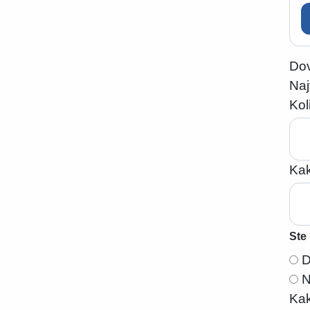
Dov
Naj
Kol
Kak
Ste 
Kak