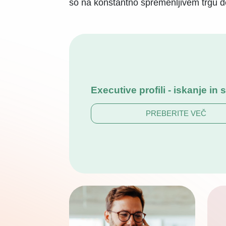
so na konstantno spremenljivem trgu d
Executive profili - iskanje in 
PREBERITE VEČ