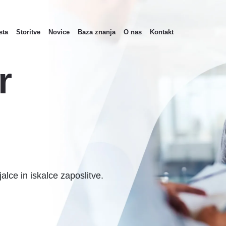
sta
Storitve
Novice
Baza znanja
O nas
Kontakt
n
r
alce in iskalce zaposlitve.