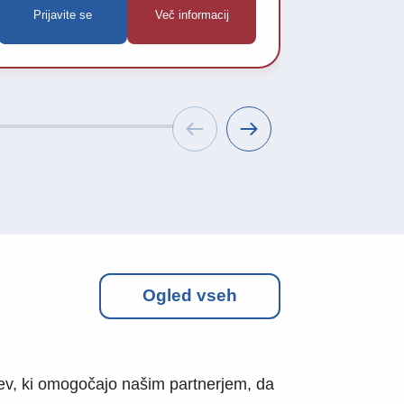
Prijavite se
Več informacij
Prijavit
vabimo, da se
Ogled vseh
ritev, ki omogočajo našim partnerjem, da