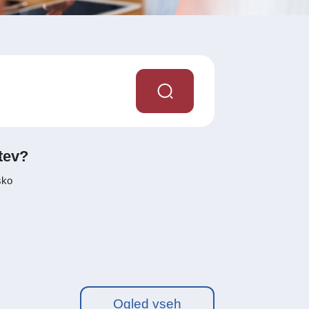
itev?
sko
Ogled vseh