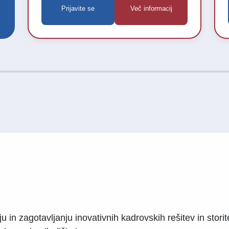
Prijavite se
Več informacij
farmacevtske izdelke (m/ž).Če vas veseli
dinamično delo na terenu, sodelovanje z
zdravstvenimi strokovnjaki ter želite svojo
kariero nadaljevati v podjetju, ki spodbuja
razvoj zaposlenih in ponuja odlične možnosti
napredovanja, vas vabimo k prijavi.
nju in zagotavljanju inovativnih kadrovskih rešitev in sto