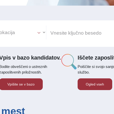
ion Select
Vpis v bazo kandidatov.
Iščete zaposl
Bodite obveščeni o ustreznih
Poiščite si svojo sanj
zaposlitvenih priložnostih.
službo.
Vpišite se v bazo
Ogled vseh
 mest