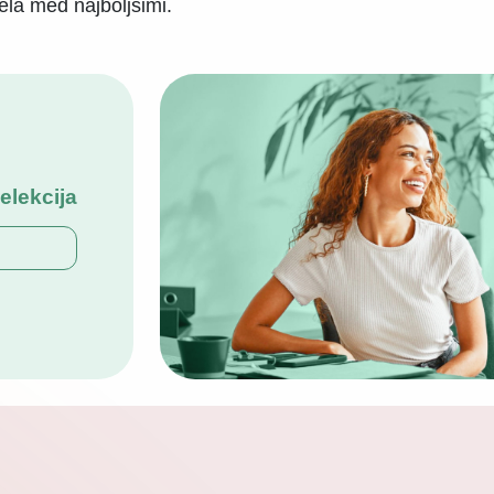
ela med najboljšimi.
selekcija