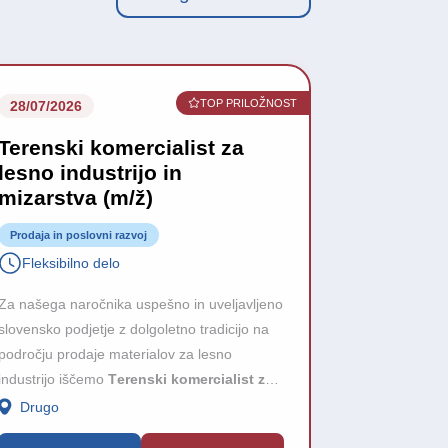
TOP PRILOŽNOST
28/07/2026
13/07/2026
Terenski komercialist za
Prodajni
lesno industrijo in
italijans
mizarstva (m/ž)
Prodaja in po
Prodaja in poslovni razvoj
Fleksibil
Fleksibilno delo
Za uspešno 
Za našega naročnika uspešno in uveljavljeno
podjetje, ki j
slovensko podjetje z dolgoletno tradicijo na
svetovnih trg
področju prodaje materialov za lesno
samostojno o
industrijo iščemo
T
erenski komercialist za
italijanskem 
lesno industrijo in mizarstva (m/ž).
Drugo
Osrednjes
gradnja dolg
razvoj novih 