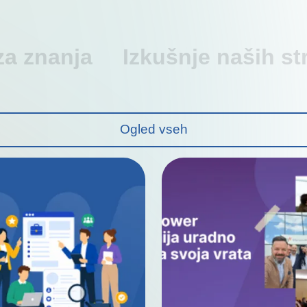
za znanja
Izkušnje naših st
Ogled vseh