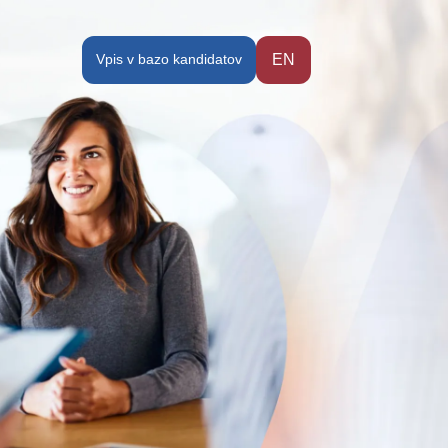
Vpis v bazo kandidatov
EN