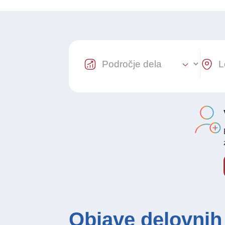
Industry Select
Locat
Objave delovnih