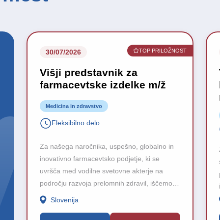
TOP PRILOŽNOST
30/07/2026
Višji predstavnik za
farmacevtske izdelke m/ž
Medicina in zdravstvo
Fleksibilno delo
Za našega naročnika, uspešno, globalno in
inovativno farmacevtsko podjetje, ki se
uvršča med vodilne svetovne akterje na
področju razvoja prelomnih zdravil, iščemo
visoko motiviranega, izkušenega in
Slovenija
proaktivnega sodelavca za zasedbo
delovnega mesta Višji predstavnik za