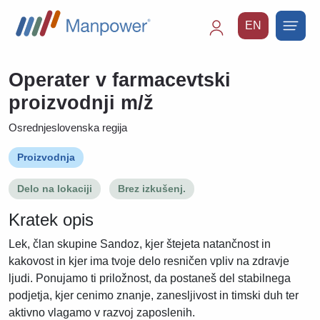
EN
Main
navigation
Operater v farmacevtski
proizvodnji m/ž
Osrednjeslovenska regija
Proizvodnja
Delo na lokaciji
Brez izkušenj.
Kratek opis
Lek, član skupine Sandoz, kjer štejeta natančnost in
kakovost in kjer ima tvoje delo resničen vpliv na zdravje
ljudi. Ponujamo ti priložnost, da postaneš del stabilnega
podjetja, kjer cenimo znanje, zanesljivost in timski duh ter
aktivno vlagamo v razvoj zaposlenih.