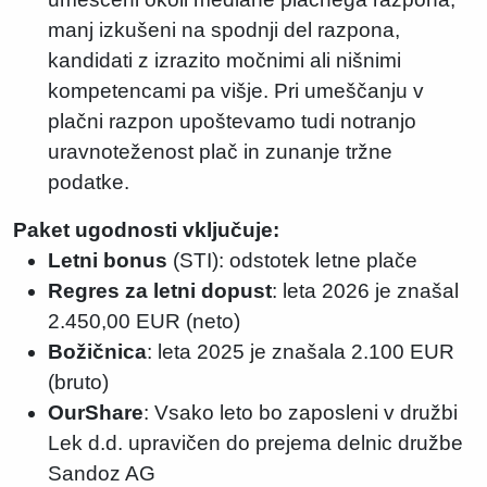
manj izkušeni na spodnji del razpona,
kandidati z izrazito močnimi ali nišnimi
kompetencami pa višje. Pri umeščanju v
plačni razpon upoštevamo tudi notranjo
uravnoteženost plač in zunanje tržne
podatke.
Paket ugodnosti vključuje:
Letni bonus
(STI): odstotek letne plače
Regres za letni dopust
: leta 2026 je znašal
2.450,00 EUR (neto)
Božičnica
: leta 2025 je znašala 2.100 EUR
(bruto)
OurShare
: Vsako leto bo zaposleni v družbi
Lek d.d. upravičen do prejema delnic družbe
Sandoz AG