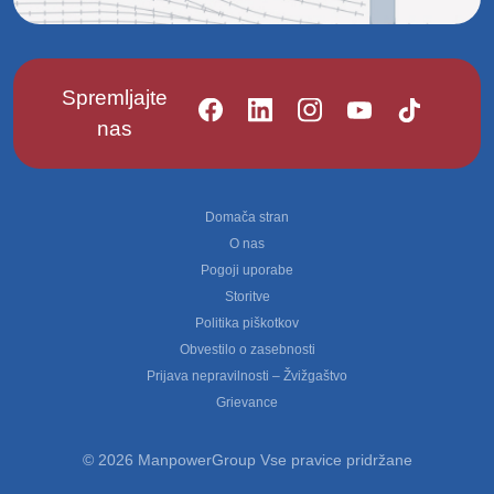
Spremljajte
nas
Footer
Domača stran
O nas
Pogoji uporabe
Storitve
Politika piškotkov
Obvestilo o zasebnosti
Prijava nepravilnosti – Žvižgaštvo
Grievance
© 2026 ManpowerGroup Vse pravice pridržane