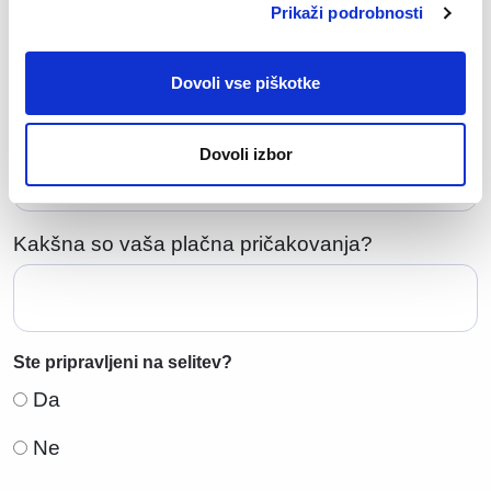
Prikaži podrobnosti
Dovoljene datoteke: doc, docx, pdf, txt. Največja
velikost datoteke: 50 MB.
Dovoli vse piškotke
Koliko let relevantnih izkušenj imate?
Dovoli izbor
Kakšna so vaša plačna pričakovanja?
Ste pripravljeni na selitev?
Da
Ne