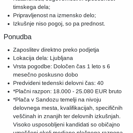
timskega dela;
Pripravljenost na izmensko delo;
Izkušnje niso pogoj, so pa prednost.
Ponudba
Zaposlitev direktno preko podjetja
Lokacija dela: Ljubljana
Vrsta pogodbe: Določen čas 1 leto s 6
mesečno poskusno dobo
Predvideni tedenski delovni čas: 40
*Plačni razpon: 18.000 - 25.080 EUR bruto
*Plača v Sandozu temelji na nivoju
delovnega mesta, kvalifikacijah, specifičnih
veščinah in znanjih ter delovnih izkušnjah.
Visoko usposobljeni kandidati so običajno
umeščeni okoli mediane plačnega razpona,