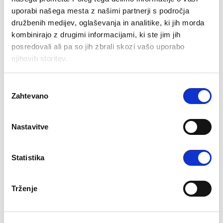
Prijava na delovno mesto
uporabi našega mesta z našimi partnerji s področja
družbenih medijev, oglaševanja in analitike, ki jih morda
kombinirajo z drugimi informacijami, ki ste jim jih
posredovali ali pa so jih zbrali skozi vašo uporabo
njihovih storitev.
Izbira
Zahtevano
soglasja
Nastavitve
Statistika
Naložite svoj CV
Trženje
Izberite datoteko