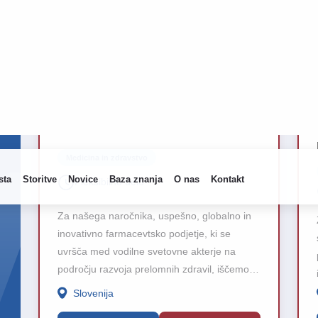
TOP PRILOŽNOST
30/07/2026
Višji predstavnik za
farmacevtske izdelke m/ž
Medicina in zdravstvo
Fleksibilno delo
Za našega naročnika, uspešno, globalno in
inovativno farmacevtsko podjetje, ki se
uvršča med vodilne svetovne akterje na
področju razvoja prelomnih zdravil, iščemo
visoko motiviranega, izkušenega in
Slovenija
proaktivnega sodelavca za zasedbo
delovnega mesta Višji predstavnik za