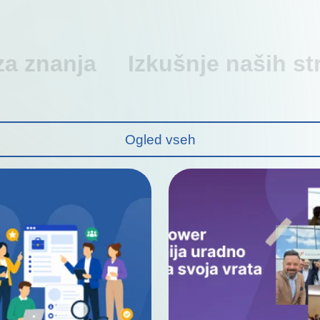
za znanja
Izkušnje naših st
Ogled vseh