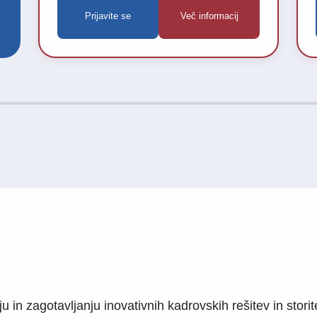
Prijavite se
Več informacij
farmacevtske izdelke (m/ž).Če vas veseli
dinamično delo na terenu, sodelovanje z
zdravstvenimi strokovnjaki ter želite svojo
kariero nadaljevati v podjetju, ki spodbuja
razvoj zaposlenih in ponuja odlične možnosti
napredovanja, vas vabimo k prijavi.
nju in zagotavljanju inovativnih kadrovskih rešitev in sto