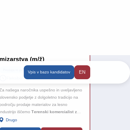
TOP PRILOŽNOST
28/07/2026
13/07/2026
Terenski komercialist za
Prodajni
lesno industrijo in
italijans
mizarstva (m/ž)
Prodaja in po
Prodaja in poslovni razvoj
Fleksibil
Fleksibilno delo
Za uspešno 
Za našega naročnika uspešno in uveljavljeno
podjetje, ki j
slovensko podjetje z dolgoletno tradicijo na
svetovnih trg
področju prodaje materialov za lesno
samostojno o
industrijo iščemo
T
erenski komercialist za
italijanskem 
lesno industrijo in mizarstva (m/ž).
Drugo
Osrednjes
gradnja dolg
razvoj novih 