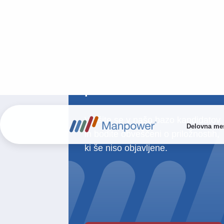
Ne zamudite novih
zaposlitvenih
priložnosti
Vpišite se v našo bazo kandidatov
in bodite obveščeni o priložnostih,
ki še niso objavljene.