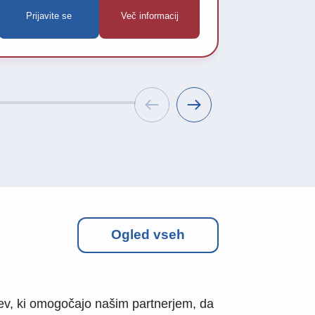
Prijavite se
Več informacij
Prijavit
vabimo, da se
Ogled vseh
ritev, ki omogočajo našim partnerjem, da