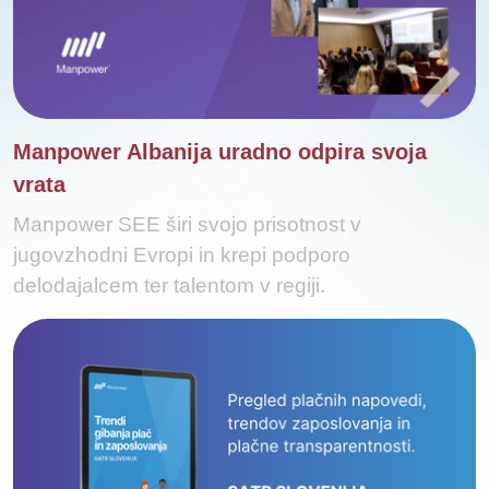
Manpower Albanija uradno odpira svoja
vrata
Manpower SEE širi svojo prisotnost v
jugovzhodni Evropi in krepi podporo
delodajalcem ter talentom v regiji.