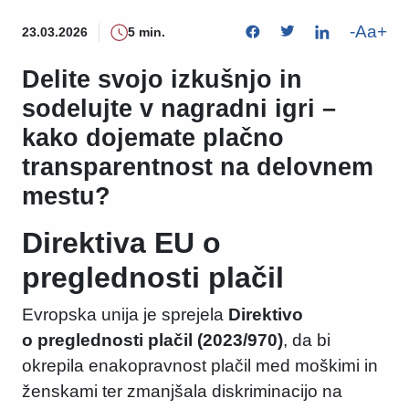
-
Aa
+
23.03.2026
5 min.
Delite svojo izkušnjo in
sodelujte v nagradni igri –
kako dojemate plačno
transparentnost na delovnem
mestu?
Direktiva EU o
preglednosti plačil
Evropska unija je sprejela
Direktivo
o preglednosti plačil (2023/970)
, da bi
okrepila enakopravnost plačil med moškimi in
ženskami ter zmanjšala diskriminacijo na