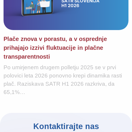
Plače znova v porastu, a v osprednje
prihajajo izzivi fluktuacije in plačne
transparentnosti
Po umirjenem drugem polletju 2025 se v prvi
polovici leta 2026 ponovno krepi dinamika rasti
plač. Raziskava SATR H1 2026 razkriva, da
65,1%…
Kontaktirajte nas