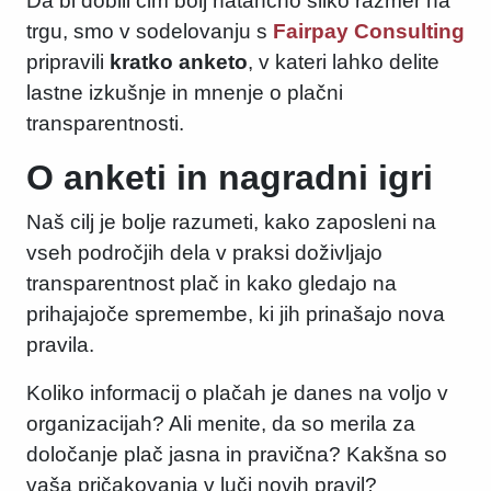
Da bi dobili čim bolj natančno sliko razmer na
trgu, smo v sodelovanju s
Fairpay Consulting
pripravili
kratko anketo
, v kateri lahko delite
lastne izkušnje in mnenje o plačni
transparentnosti.
O anketi in nagradni igri
Naš cilj je bolje razumeti, kako zaposleni na
vseh področjih dela v praksi doživljajo
transparentnost plač in kako gledajo na
prihajajoče spremembe, ki jih prinašajo nova
pravila.
Koliko informacij o plačah je danes na voljo v
organizacijah? Ali menite, da so merila za
določanje plač jasna in pravična? Kakšna so
vaša pričakovanja v luči novih pravil?