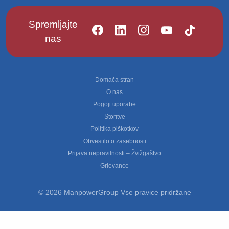
Spremljajte
nas
Footer
Domača stran
O nas
Pogoji uporabe
Storitve
Politika piškotkov
Obvestilo o zasebnosti
Prijava nepravilnosti – Žvižgaštvo
Grievance
© 2026 ManpowerGroup Vse pravice pridržane