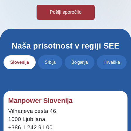
Naša prisotnost v regiji SEE
Slovenija
Srbija
Bolgarija
Hrvaška
Manpower Slovenija
Vilharjeva cesta 46,
1000 Ljubljana
+386 1 242 91 00