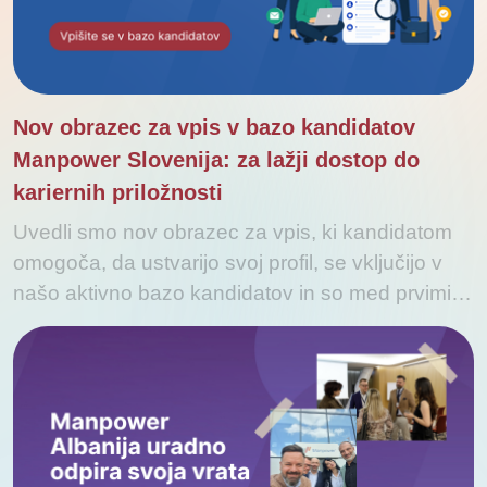
Nov obrazec za vpis v bazo kandidatov
Manpower Slovenija: za lažji dostop do
kariernih priložnosti
Uvedli smo nov obrazec za vpis, ki kandidatom
omogoča, da ustvarijo svoj profil, se vključijo v
našo aktivno bazo kandidatov in so med prvimi…